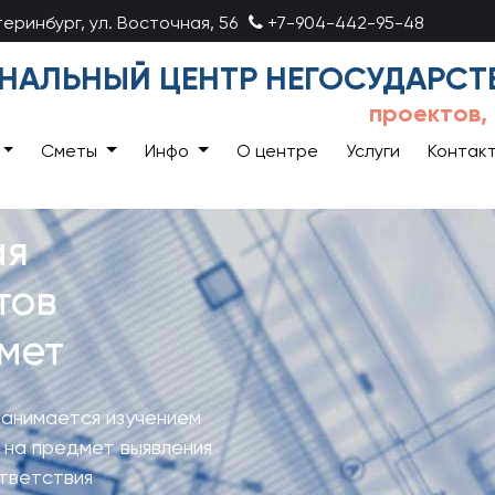
атеринбург, ул. Восточная, 56
+7-904-442-95-48
НАЛЬНЫЙ ЦЕНТР НЕГОСУДАРСТ
проектов,
Сметы
Инфо
О центре
Услуги
Контак
ая
тов
мет
занимается изучением
 на предмет выявления
тветствия