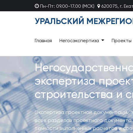
Пн-Пт: 09.00-17.00 (МСК)
620075, г. Ек
УРАЛЬСКИЙ МЕЖРЕГИО
Главная
Негосэкспертиза
Проекты
Негосударственн
экспертиза проек
строительства и с
Экспертиза проектной документации 
всех разделов проектного документа,
точности выполненных расчетов и соо